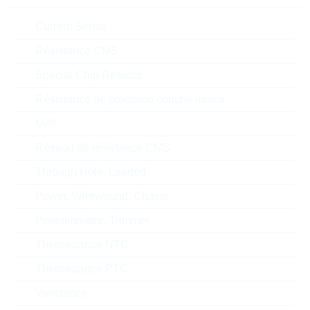
2
Current Sense
N° d'article:
DSGL6629
Boitier:
TO-220-2
Résistance CMS
Packaging:
TUBE
Special Chip Resistor
Prix unitaire
Unité d'emballage
Stock Info
Résistance de précision couche mince
1.48 $
50
40 Semaines
Melf
Sur demande
Réseau de résistance CMS
Through Hole, Leaded
DPG10I400PA
Power, Wirewound, Chassi
SI-DIODE 10A 400V TO-220
N° d'article:
DSGL7180
Potentiomètre, Trimmer
Boitier:
TO-220
Thermistance NTC
Packaging:
TUBE
Thermistance PTC
Prix unitaire
Unité d'emballage
Stock Info
Varistance
1.40 $
50
31 Semaines