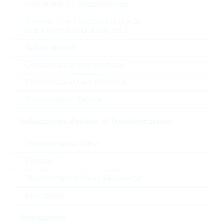
with or without softtermination
1.36 $
50
30 Semaines
Sur demande
Ceramic Cap - Specialties (KKS)
(e.g. Leaded, HiQ, Array, etc.)
Supercapacité
DSEP8-06B
Condensateur Electrolytique
FRED DIODE 600V 10A TO-
Condensateur Film Plastique
220AC
N° d'article:
DSGL6928
Condensateur Tantale
Boitier:
TO-220AC
Inductances, Ferrites et Transformateurs
Packaging:
TUBE
Prix unitaire
Unité d'emballage
Stock Info
Transformateur 50Hz
1.18 $
50
43 Semaines
Ferrites
Sur demande
Transformateur Haute Fréquence
Inductance
DSEP8-12A
Résistances
SI-DIODE 8A 1200V TO-220-