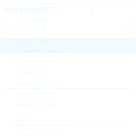
Get Array Programmable
Circuit Logique
Microcontroleur
Microprocessor
Mémoire Non-Volatile
Circuit Périphérique
Page d'accueil
Semiconducteurs
Diodes et Rectifier
Mémoire RAM
Rutronik Design Kits
LITTELFUSE Diodes Rectifier Rapide
Standard EEPROM
Hide Settings
Standard Interfaces
Timing IC
Type de produit
Outil pour Microcontroleur