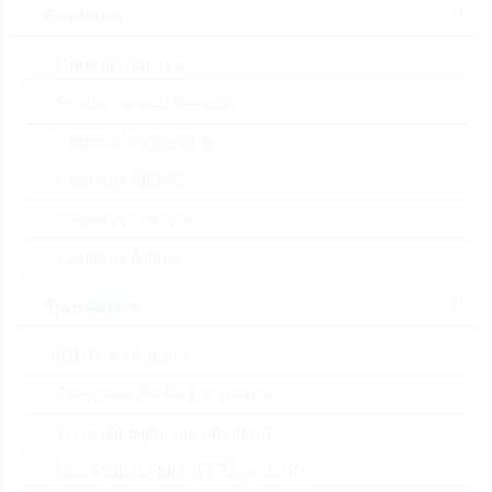
Packaging:
TUBE
Capteurs
Prix unitaire
Unité d'emballage
Stock Info
Current Sensors
3.65 $
30
En stock
Environmental Sensors
Capteur Magnétique
DSEI20-12A
Capteurs MEMS
SI-DIODE 17A 1200V TO-
Capteurs Optique
220-2
Capteurs Autres
N° d'article:
DSGL6616
Boitier:
TO-220-2
Transistors
Packaging:
TUBE
Prix unitaire
Unité d'emballage
Stock Info
IGBTs & Modules
3.16 $
50
42 Semaines
Transistor Radio Fréquence
Sur demande
Transitor Biploaire standard
Low Voltage MOSFETs (<300V)