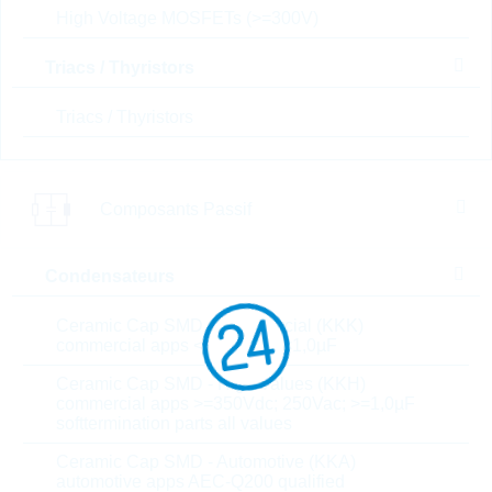
DSEI60-10A
High Voltage MOSFETs (>=300V)
Fast Recovery Diode 1000V
60A TO-247AD
Triacs / Thyristors
N° d'article:
DSGL6931
Packaging:
TUBE
Triacs / Thyristors
Prix unitaire
Unité d'emballage
Stock Info
6.24 $
30
39 Semaines
Composants Passif
Sur demande
Condensateurs
DSEI8-06A
Ceramic Cap SMD - Commercial (KKK)
SI-DIODE 8A 600V TO-220
commercial apps <=250Vdc; <1,0µF
AC
Ceramic Cap SMD - High Values (KKH)
N° d'article:
DSGL6744
commercial apps >=350Vdc; 250Vac; >=1,0µF
Boitier:
TO-220 AC
softtermination parts all values
Packaging:
TUBE
Ceramic Cap SMD - Automotive (KKA)
Prix unitaire
Unité d'emballage
Stock Info
automotive apps AEC-Q200 qualified