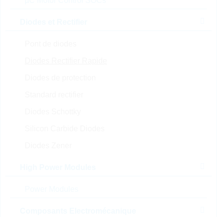
µC Motor Control SOCs
Trier par:
Diodes et Rectifier
V(RRM) [V]
Pont de diodes
IF(AV) [A]
Diodes Rectifier Rapide
IEC-series [A]
Diodes de protection
Standard rectifier
V(F) [V]
Diodes Schottky
trr [ns]
Silicon Carbide Diodes
T(j)min [°C]
Diodes Zener
T(j)max [°C]
High Power Modules
Technology
Power Modules
Mounting
Composants Electromécanique