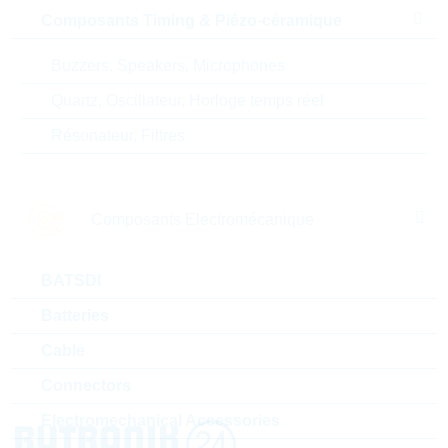
Sur demande
Composants Timing & Piézo-céramique
Buzzers, Speakers, Microphones
DSEP60-12A
Quartz, Oscillateur, Horloge temps réel
SI-DIODE 12A 1200V TO-
Résonateur, Filtres
247
N° d'article:
DSGL6566
Boitier:
TO-247 AD
Packaging:
TUBE
Composants Electromécanique
Prix unitaire
Unité d'emballage
Stock Info
6.34 $
30
BATSDI
Bientôt disponible
Batteries
1 - 8 de 8 Articles
Cable
Connectors
Electromechanical Accessories