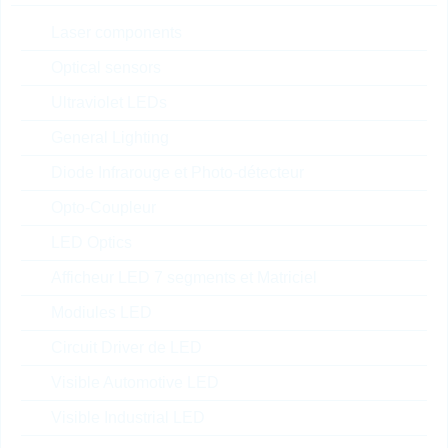
Automotive
Laser components
Optical sensors
Package
Ultraviolet LEDs
RoHS Status
General Lighting
En stock
Diode Infrarouge et Photo-détecteur
Nouveaux produits
Opto-Coupleur
SALE
LED Optics
Comparer
Afficheur LED 7 segments et Matriciel
Modiules LED
DSEP30-06B
Circuit Driver de LED
Fast Recovery Diode 30A
600V TO-247AD
Visible Automotive LED
N° d'article:
DSGL6904
Visible Industrial LED
Boitier:
TO-247AD