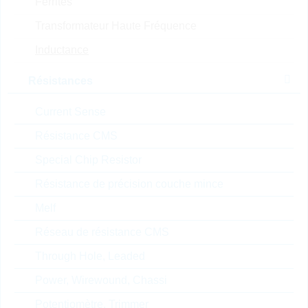
Ferrites
Prix unitaire
Unité d'emballage
Stock Info
Transformateur Haute Fréquence
0.647 $
500
En stock
Inductance
Résistances
CDRH2D18/HPNP-
4R7NC
Current Sense
CDRH2D18 4,7uH 900mA
Résistance CMS
30% WWT
N° d'article:
IND12597
Special Chip Resistor
Article
préférentiel
Packaging:
REEL
Résistance de précision couche mince
Prix unitaire
Unité d'emballage
Stock Info
Melf
0.3679 $
1000
En stock
Réseau de résistance CMS
Through Hole, Leaded
CDRH125NP-680MC
Power, Wirewound, Chassi
CDRH125 68uH 1500mA
Potentiomètre, Trimmer