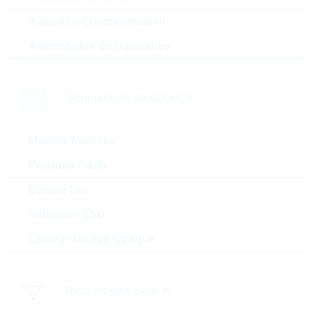
CDRH6D38NP-101NC
CDRH6D38NP 100uH
Industrial Communication
650mA 30% WWT
Alimentation de puissance
N° d'article:
IND13167
Article
Boitier:
CDRH6D38
préférentiel
Packaging:
REEL
Technologies de stockage
Prix unitaire
Unité d'emballage
Stock Info
0.3837 $
1000
En stock
Module Mémoire
Produits Flash
Disque Dur
CR54NP-100MC
CR54NP 10uH 1440mA 20%
Industrial SSD
WWT
Lecteur Disque Optique
N° d'article:
IND13678
Boitier:
CR54
Article
préférentiel
Packaging:
REEL
Technologies Sans-fil
Prix unitaire
Unité d'emballage
Stock Info