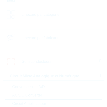
Trier par:
Linecard par catégorie
Inductance [µH]
Mounting
Design size [Inch]
Linecard par fabricant
Manufacturer
En stock
Semiconducteurs
Nouveaux produits
SALE
Circuit Mixte Analogique et Numérique
Comparer
Converstisseur A/D
AC/DC Converter
CDRH2D18/HPNP-
150NC
Circuit Amplificateur