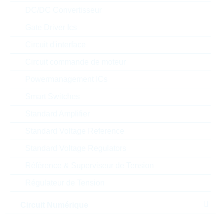
CDRH2D18 15uH 530mA
DC/DC Convertisseur
30% WWT
Gate Driver Ics
N° d'article:
IND14341
Article
préférentiel
Packaging:
REEL
Circuit d'interface
Prix unitaire
Unité d'emballage
Stock Info
Circuit commande de moteur
0.3679 $
1000
En stock
Powermanagement ICs
Smart Switches
Standard Amplifier
CDRH127/LDNP-
220MC
Standard Voltage Reference
CDRH127/LDNP 22uH
Standard Voltage Regulators
4700mA 20%
N° d'article:
IND13504
Référence & Superviseur de Tension
Article
Boitier:
CDRH127LD
préférentiel
Régulateur de Tension
Packaging:
REEL
Prix unitaire
Unité d'emballage
Stock Info
Circuit Numérique