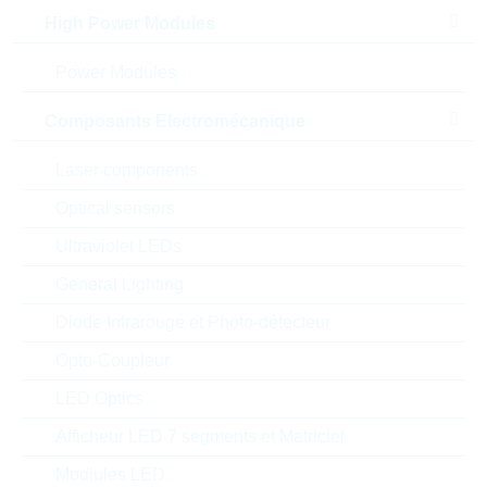
High Power Modules
CDRH2D18 10uH 1000mA
30% WWT
Power Modules
N° d'article:
IND13921
Article
préférentiel
Packaging:
REEL
Composants Electromécanique
Prix unitaire
Unité d'emballage
Stock Info
Laser components
0.305 $
1000
En stock
Optical sensors
Ultraviolet LEDs
CDRH127NP-470MC
General Lighting
CDRH127NP 47uH 2500mA
Diode Infrarouge et Photo-détecteur
20% WWT
N° d'article:
IND13561
Opto-Coupleur
Article
Boitier:
CDRH127
LED Optics
préférentiel
Packaging:
REEL
Afficheur LED 7 segments et Matriciel
Prix unitaire
Unité d'emballage
Stock Info
Modiules LED
0.6737 $
500
En stock