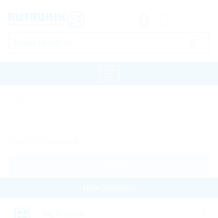
Page d'accueil
Composants Passif
Inductances, Ferrites et Transformateurs
SUMIDA Inductance
Hide Settings
Hide Submenu
Type de produit
My Rutronik