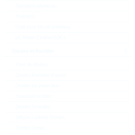
Standard Interfaces
Prix unitaire
Unité d'emballage
Stock Info
Timing IC
0.3788 $
500
En stock
Outil pour Microcontroleur
µC Motor Control SOCs
RCH875NP-100M
Diodes et Rectifier
RCH875NP 10uH 2100mA
20% WWT
Pont de diodes
N° d'article:
IND13284
Boitier:
RCH875
Article
Diodes Rectifier Rapide
préférentiel
Packaging:
BULK
Diodes de protection
Prix unitaire
Unité d'emballage
Stock Info
Standard rectifier
0.304 $
100
En stock
Diodes Schottky
Silicon Carbide Diodes
CDRH2D18/LDNP-
Diodes Zener
100NC