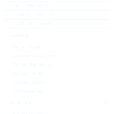
Circuit Driver de LED
Visible Automotive LED
CDRH125NP-101MC
Visible Industrial LED
CDRH125 100uH 1300mA
20% WWT
Capteurs
N° d'article:
IND13060
Article
Boitier:
CDRH125
Current Sensors
préférentiel
Packaging:
REEL
Environmental Sensors
Prix unitaire
Unité d'emballage
Stock Info
Capteur Magnétique
0.6091 $
500
En stock
Capteurs MEMS
Capteurs Optique
CDRH104RNP-150NC
Capteurs Autres
CDRH104R 15uH 3100mA
Transistors
30% WWT
N° d'article:
IND13204