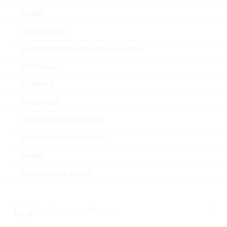
Cable
Connectors
CDRH74NP-470MC-B
CDRH74NP 47uH 880mA
Electromechanical Accessories
20% WWT
Ventilateur
N° d'article:
IND13619
Article
Boitier:
CDRH74
Fusibles
préférentiel
Packaging:
REEL
Heat Foils
Prix unitaire
Unité d'emballage
Stock Info
Dissipateur/Radiateur
0.3787 $
1000
En stock
Produits de Protection
Relais
Interrupteur switch
RCH895NP-102K
RCH895NP 1000uH 220mA
10% WWT
Displays & Monitors
N° d'article:
IND12819
Boitier:
RCH895
Article