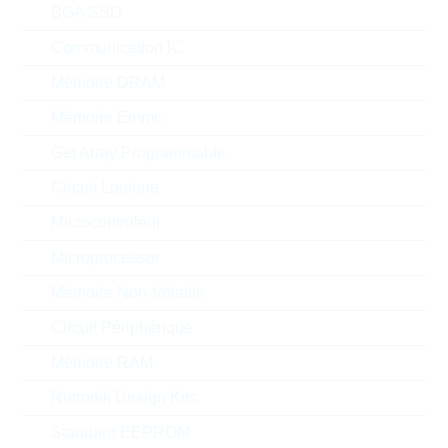
0.647 $
500
En stock
BGA SSD
Communication IC
Mémoire DRAM
CDRH3D28NP-150NC
CDRH3D28NP 15uH 640mA
Mémoire Emmc
30% WWT
Get Array Programmable
N° d'article:
IND14403
Article
Packaging:
REEL
Circuit Logique
préférentiel
Prix unitaire
Unité d'emballage
Stock Info
Microcontroleur
0.4543 $
500
Microprocessor
En stock
Mémoire Non-Volatile
Circuit Périphérique
CDRH8D43NP-100NC
Mémoire RAM
CDRH8D43NP 10uH
3200mA 30% WWT
Rutronik Design Kits
N° d'article:
IND13929
Article
Standard EEPROM
Packaging:
REEL
préférentiel