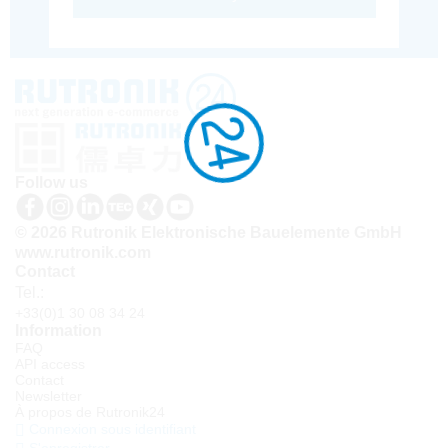
Follow us
© 2026 Rutronik Elektronische Bauelemente GmbH
www.rutronik.com
Contact
Tel.:
+33(0)1 30 08 34 24
Information
FAQ
API access
Contact
Newsletter
À propos de Rutronik24
Connexion sous identifiant