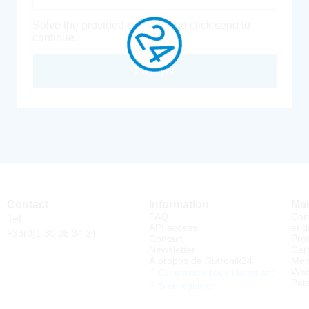
Solve the provided captcha and click send to
continue.
Envoyer
Contact
Information
Men
FAQ
Con
Tel.:
API access
et d
+33(0)1 30 08 34 24
Contact
Pro
Newsletter
Cert
À propos de Rutronik24
Men
Whi
Connexion sous identifiant
Par
S'enregistrer