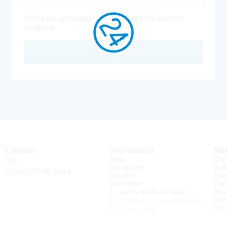
Solve the provided captcha and click send to
continue.
Envoyer
Contact
Information
Men
FAQ
Con
Tel.:
API access
et d
+33(0)1 30 08 34 24
Contact
Pro
Newsletter
Cert
À propos de Rutronik24
Men
Whi
Connexion sous identifiant
Par
S'enregistrer