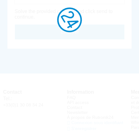
Solve the provided captcha and click send to
continue.
Envoyer
Contact
Information
Men
FAQ
Con
Tel.:
API access
et d
+33(0)1 30 08 34 24
Contact
Pro
Newsletter
Cert
À propos de Rutronik24
Men
Whi
Connexion sous identifiant
Par
S'enregistrer