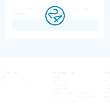
Solve the provided captcha and click send to
continue.
Envoyer
Contact
Information
Men
FAQ
Con
Tel.:
API access
et d
+33(0)1 30 08 34 24
Contact
Pro
Newsletter
Cert
À propos de Rutronik24
Men
Whi
Connexion sous identifiant
Par
S'enregistrer