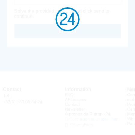
Solve the provided captcha and click send to
continue.
Envoyer
Contact
Information
Men
FAQ
Con
Tel.:
API access
et d
+33(0)1 30 08 34 24
Contact
Pro
Newsletter
Cert
À propos de Rutronik24
Men
Whi
Connexion sous identifiant
Par
S'enregistrer