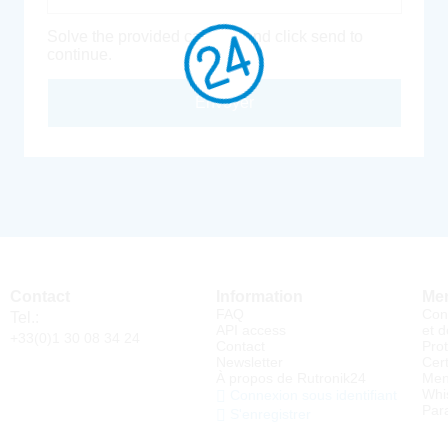
Solve the provided captcha and click send to
continue.
Envoyer
Contact
Information
Men
FAQ
Con
Tel.:
API access
et d
+33(0)1 30 08 34 24
Contact
Pro
Newsletter
Cert
À propos de Rutronik24
Men
Whi
Connexion sous identifiant
Par
S'enregistrer