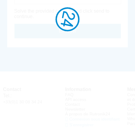
Solve the provided captcha and click send to
continue.
Envoyer
Contact
Information
Men
FAQ
Con
Tel.:
API access
et d
+33(0)1 30 08 34 24
Contact
Pro
Newsletter
Cert
À propos de Rutronik24
Men
Whi
Connexion sous identifiant
Par
S'enregistrer