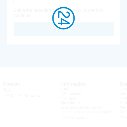
Solve the provided captcha and click send to
continue.
Envoyer
Contact
Information
Men
FAQ
Con
Tel.:
API access
et d
+33(0)1 30 08 34 24
Contact
Pro
Newsletter
Cert
À propos de Rutronik24
Men
Whi
Connexion sous identifiant
Par
S'enregistrer