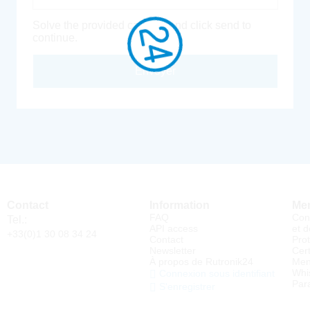
Solve the provided captcha and click send to
continue.
Envoyer
Contact
Information
Men
FAQ
Con
Tel.:
API access
et d
+33(0)1 30 08 34 24
Contact
Pro
Newsletter
Cert
À propos de Rutronik24
Men
Whi
Connexion sous identifiant
Par
S'enregistrer