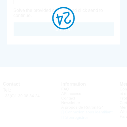
Solve the provided captcha and click send to
continue.
Envoyer
Contact
Information
Men
FAQ
Con
Tel.:
API access
et d
+33(0)1 30 08 34 24
Contact
Pro
Newsletter
Cert
À propos de Rutronik24
Men
Whi
Connexion sous identifiant
Par
S'enregistrer