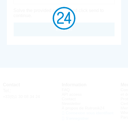
Solve the provided captcha and click send to
continue.
Envoyer
Contact
Information
Men
FAQ
Con
Tel.:
API access
et d
+33(0)1 30 08 34 24
Contact
Pro
Newsletter
Cert
À propos de Rutronik24
Men
Whi
Connexion sous identifiant
Par
S'enregistrer