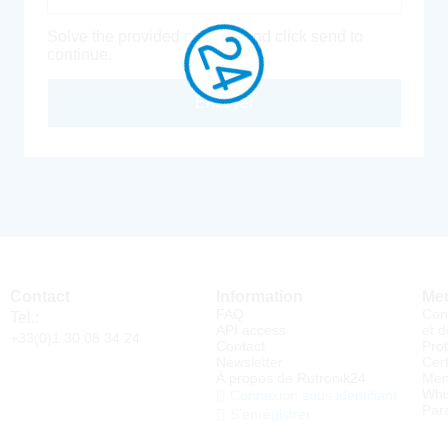
Solve the provided captcha and click send to
continue.
Envoyer
Contact
Information
Men
FAQ
Con
Tel.:
API access
et d
+33(0)1 30 08 34 24
Contact
Pro
Newsletter
Cert
À propos de Rutronik24
Men
Whi
Connexion sous identifiant
Par
S'enregistrer