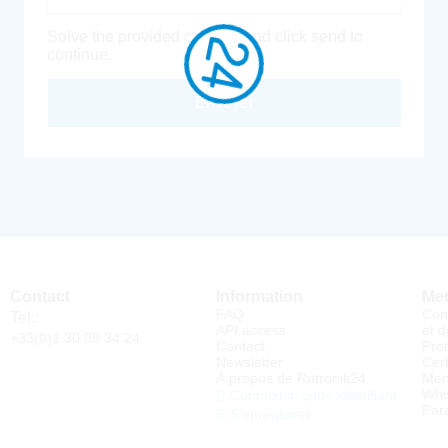
Solve the provided captcha and click send to
continue.
Envoyer
Contact
Information
Men
FAQ
Con
Tel.:
API access
et d
+33(0)1 30 08 34 24
Contact
Pro
Newsletter
Cert
À propos de Rutronik24
Men
Whi
Connexion sous identifiant
Par
S'enregistrer