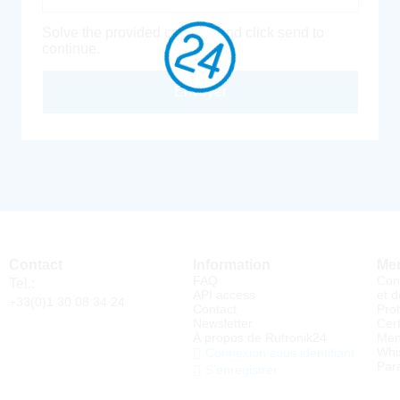
Solve the provided captcha and click send to
continue.
Envoyer
Contact
Information
Men
FAQ
Con
Tel.:
API access
et d
+33(0)1 30 08 34 24
Contact
Pro
Newsletter
Cert
À propos de Rutronik24
Men
Whi
Connexion sous identifiant
Par
S'enregistrer