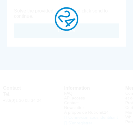
Solve the provided captcha and click send to
continue.
Envoyer
Contact
Information
Men
FAQ
Con
Tel.:
API access
et d
+33(0)1 30 08 34 24
Contact
Pro
Newsletter
Cert
À propos de Rutronik24
Men
Whi
Connexion sous identifiant
Par
S'enregistrer