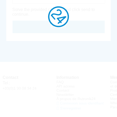
Solve the provided captcha and click send to
continue.
Envoyer
Contact
Information
Men
FAQ
Con
Tel.:
API access
et d
+33(0)1 30 08 34 24
Contact
Pro
Newsletter
Cert
À propos de Rutronik24
Men
Whi
Connexion sous identifiant
Par
S'enregistrer