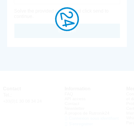
Solve the provided captcha and click send to
continue.
Envoyer
Contact
Information
Men
FAQ
Con
Tel.:
API access
et d
+33(0)1 30 08 34 24
Contact
Pro
Newsletter
Cert
À propos de Rutronik24
Men
Whi
Connexion sous identifiant
Par
S'enregistrer