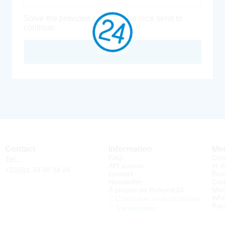
Solve the provided captcha and click send to
continue.
Envoyer
Contact
Information
Men
FAQ
Con
Tel.:
API access
et d
+33(0)1 30 08 34 24
Contact
Pro
Newsletter
Cert
À propos de Rutronik24
Men
Whi
Connexion sous identifiant
Par
S'enregistrer