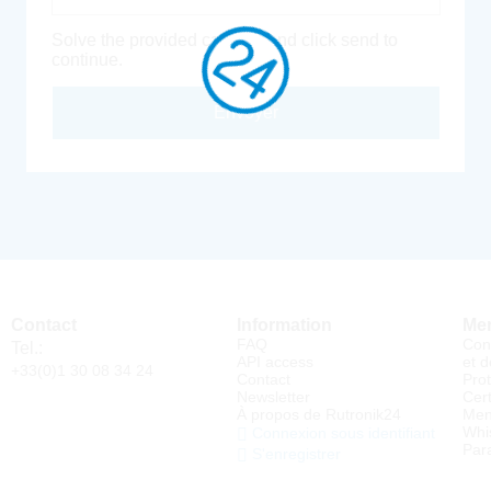
Solve the provided captcha and click send to
continue.
Envoyer
Contact
Information
Men
FAQ
Con
Tel.:
API access
et d
+33(0)1 30 08 34 24
Contact
Pro
Newsletter
Cert
À propos de Rutronik24
Men
Whi
Connexion sous identifiant
Par
S'enregistrer