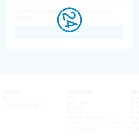
Solve the provided captcha and click send to
continue.
Envoyer
Contact
Information
Men
FAQ
Con
Tel.:
API access
et d
+33(0)1 30 08 34 24
Contact
Pro
Newsletter
Cert
À propos de Rutronik24
Men
Whi
Connexion sous identifiant
Par
S'enregistrer