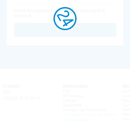
Solve the provided captcha and click send to
continue.
Envoyer
Contact
Information
Men
FAQ
Con
Tel.:
API access
et d
+33(0)1 30 08 34 24
Contact
Pro
Newsletter
Cert
À propos de Rutronik24
Men
Whi
Connexion sous identifiant
Par
S'enregistrer