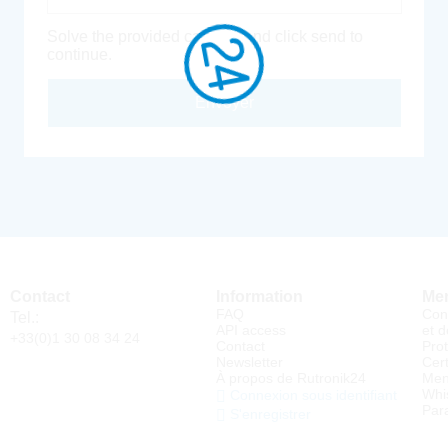
Solve the provided captcha and click send to
continue.
Envoyer
Contact
Information
Men
FAQ
Con
Tel.:
API access
et d
+33(0)1 30 08 34 24
Contact
Pro
Newsletter
Cert
À propos de Rutronik24
Men
Whi
Connexion sous identifiant
Par
S'enregistrer