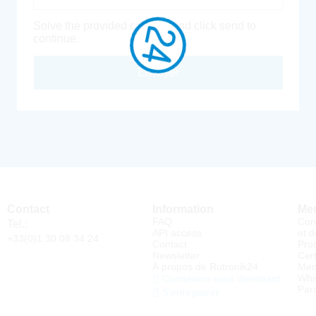
Solve the provided captcha and click send to
continue.
Envoyer
Contact
Information
Men
FAQ
Con
Tel.:
API access
et d
+33(0)1 30 08 34 24
Contact
Pro
Newsletter
Cert
À propos de Rutronik24
Men
Whi
Connexion sous identifiant
Par
S'enregistrer