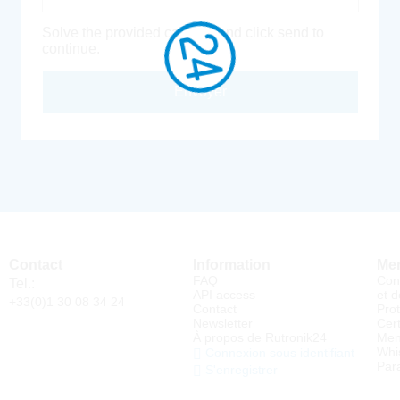
Solve the provided captcha and click send to
continue.
Envoyer
Contact
Information
Men
FAQ
Con
Tel.:
API access
et d
+33(0)1 30 08 34 24
Contact
Pro
Newsletter
Cert
À propos de Rutronik24
Men
Whi
Connexion sous identifiant
Par
S'enregistrer