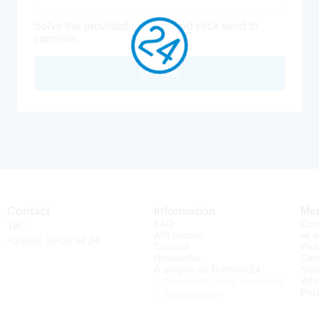
Solve the provided captcha and click send to
continue.
Envoyer
Contact
Information
Men
FAQ
Con
Tel.:
API access
et d
+33(0)1 30 08 34 24
Contact
Pro
Newsletter
Cert
À propos de Rutronik24
Men
Whi
Connexion sous identifiant
Par
S'enregistrer